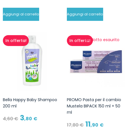
Aggiungi al carrello
Aggiungi al carrello
Prodotto esaurito
In offerta!
In offerta!
Bella Happy Baby Shampoo
PROMO Pasta per il cambio
200 ml
Mustela BIPACK 150 ml + 50
ml
3
4
,60
€
,80
€
11
17
,80
€
,90
€