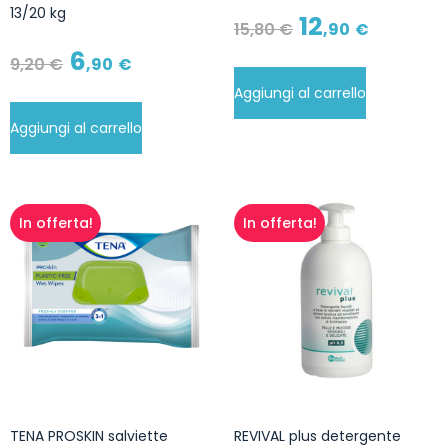
13/20 kg
12
15
,80
€
,90
€
6
9
,20
€
,90
€
Aggiungi al carrello
Aggiungi al carrello
In offerta!
In offerta!
TENA PROSKIN salviette
REVIVAL plus detergente