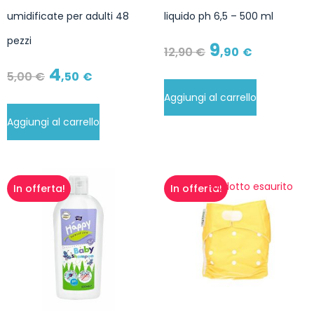
umidificate per adulti 48
liquido ph 6,5 – 500 ml
pezzi
9
12
,90
€
,90
€
4
5
,00
€
,50
€
Aggiungi al carrello
Aggiungi al carrello
Prodotto esaurito
In offerta!
In offerta!