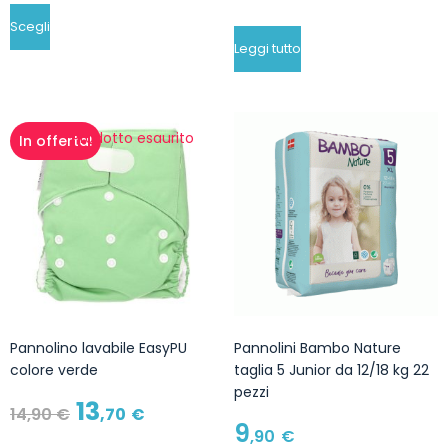
Scegli
Leggi tutto
Prodotto esaurito
In offerta!
Pannolino lavabile EasyPU
Pannolini Bambo Nature
colore verde
taglia 5 Junior da 12/18 kg 22
pezzi
13
14
,90
€
,70
€
9
,90
€