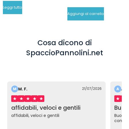
Leggi tutto
Aggiungi al carrello
Cosa dicono di
SpaccioPannolini.net
M
M. F.
21/07/2026
A
Ale
★
★
★
★
★
★
★
affidabili, veloci e gentili
Buona
affidabili, veloci e gentili
Buona o
conseg