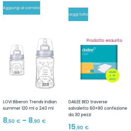
Aggiungi al carrello
Leggi tutto
Prodotto esaurito
LOVI Biberon Trends indian
DAILEE BED traverse
summer 120 ml o 240 ml
salvaletto 60×90 confezione
da 30 pezzi
8
-
8
,50
€
,90
€
15
,90
€