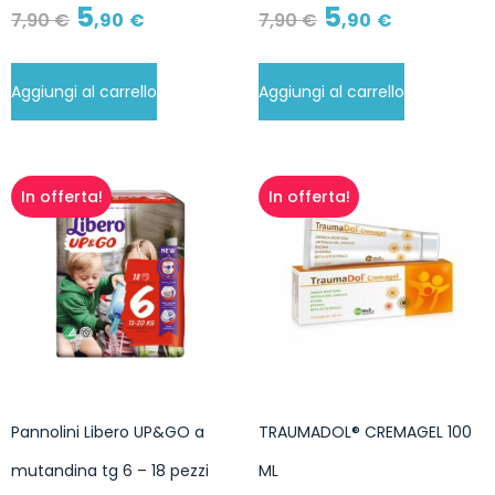
5
5
7
,90
€
,90
€
7
,90
€
,90
€
Aggiungi al carrello
Aggiungi al carrello
In offerta!
In offerta!
Pannolini Libero UP&GO a
TRAUMADOL® CREMAGEL 100
mutandina tg 6 – 18 pezzi
ML