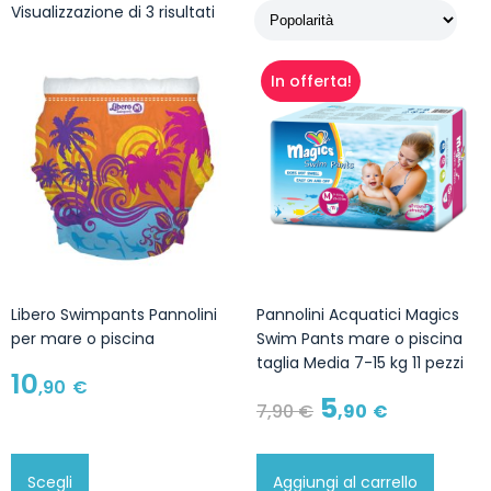
Visualizzazione di 3 risultati
In offerta!
Libero Swimpants Pannolini
Pannolini Acquatici Magics
per mare o piscina
Swim Pants mare o piscina
taglia Media 7-15 kg 11 pezzi
10
,90
€
5
7
,90
€
,90
€
Scegli
Aggiungi al carrello