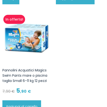
In offerta!
Pannolini Acquatici Magics
Swim Pants mare o piscina
taglia Small 6–11 kg 12 pezzi
5
7
,90
€
,90
€
Aggiungi al carrello