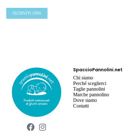
SpaccioPannolini.net
Chi siamo
Perché sceglierci
Taglie pannolini
Marche pannolino
Dove siamo
Contatti