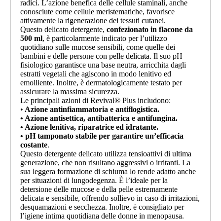
radici. L’azione benefica delle cellule staminali, anche
conosciute come cellule meristematiche, favorisce
attivamente la rigenerazione dei tessuti cutanei.
Questo delicato detergente,
confezionato in flacone da
500 ml
, è particolarmente indicato per l’utilizzo
quotidiano sulle mucose sensibili, come quelle dei
bambini e delle persone con pelle delicata. Il suo pH
fisiologico garantisce una base neutra, arricchita dagli
estratti vegetali che agiscono in modo lenitivo ed
emolliente. Inoltre, è dermatologicamente testato per
assicurare la massima sicurezza.
Le principali azioni di Revival® Plus includono:
•
Azione antinfiammatoria e antiflogistica.
• Azione antisettica, antibatterica e antifungina.
• Azione lenitiva, riparatrice ed idratante.
• pH tamponato stabile per garantire un’efficacia
costante
.
Questo detergente delicato utilizza tensioattivi di ultima
generazione, che non risultano aggressivi o irritanti. La
sua leggera formazione di schiuma lo rende adatto anche
per situazioni di lungodegenza. È l’ideale per la
detersione delle mucose e della pelle estremamente
delicata e sensibile, offrendo sollievo in caso di irritazioni,
desquamazioni e secchezza. Inoltre, è consigliato per
l’igiene intima quotidiana delle donne in menopausa.