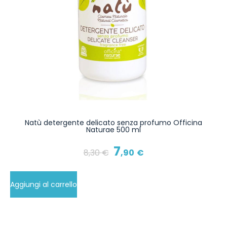
Natù detergente delicato senza profumo Officina
Naturae 500 ml
7
8
,30
€
,90
€
Aggiungi al carrello