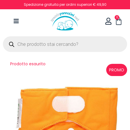
Spedizione gratuita per ordini superiori € 49,90
0
Prodotto esaurito
PROMO