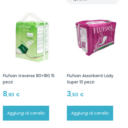
Flufsan traverse 80×180 15
Flufsan Assorbenti Lady
pezzi
Super 10 pezzi
8
3
,90
€
,50
€
Aggiungi al carrello
Aggiungi al carrello