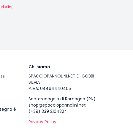
arketing
Chi siamo
zzi
SPACCIOPANNOLINI.NET DI GOBBI
SILVIA
P.IVA: 04464440405
a
Santarcangelo di Romagna (RN)
shop@spacciopannolini.net
nsegna è
(+39) 339 2104324
Privacy Policy