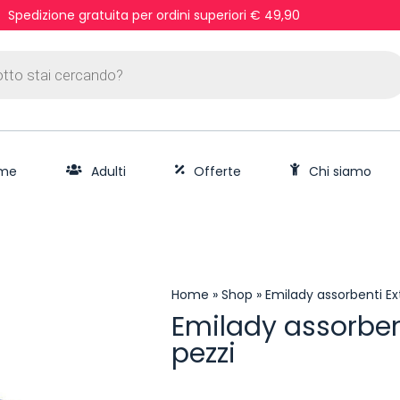
Spedizione gratuita per ordini superiori € 49,90
me
Adulti
Offerte
Chi siamo
Home
»
Shop
»
Emilady assorbenti Ex
Emilady assorben
pezzi