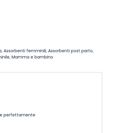
a
,
Assorbenti femminili
,
Assorbenti post parto
,
inile
,
Mamma e bambino
.
elle perfettamente