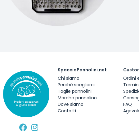
SpaccioPannolini.net
Custo
Chi siamo
Ordini
Perché sceglierci
Termini
Taglie pannolini
Spedizi
Marche pannolino
Conseg
Dove siamo
FAQ
Contatti
Agevola