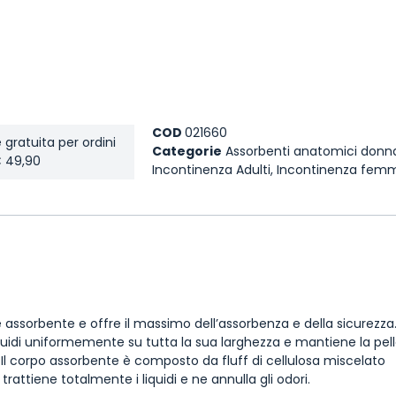
COD
021660
 gratuita per ordini
Categorie
Assorbenti anatomici donn
€ 49,90
Incontinenza Adulti
,
Incontinenza femm
 assorbente e offre il massimo dell’assorbenza e della sicurezza
i liquidi uniformemente su tutta la sua larghezza e mantiene la p
. Il corpo assorbente è composto da fluff di cellulosa miscelato
attiene totalmente i liquidi e ne annulla gli odori.