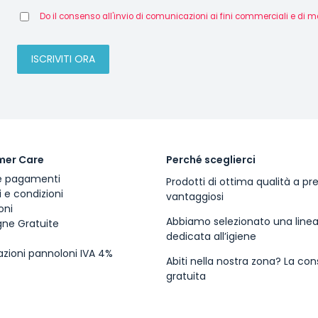
Do il consenso all'invio di comunicazioni ai fini commerciali e di m
mer Care
Perché sceglierci
 e pagamenti
Prodotti di ottima qualità a pre
 e condizioni
vantaggiosi
oni
Abbiamo selezionato una line
ne Gratuite
dedicata all’igiene
zioni pannoloni IVA 4%
Abiti nella nostra zona? La co
gratuita