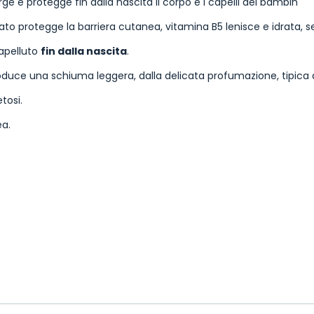
ge e protegge fin dalla nascita il corpo e i capelli dei bambin
to protegge la barriera cutanea, vitamina B5 lenisce e idrata, s
capelluto
fin dalla nascita
.
duce una schiuma leggera, dalla delicata profumazione, tipica 
tosi.
ea.