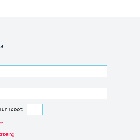
o!
i un robot:
cy
arketing