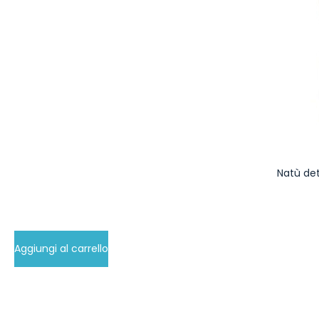
Natù de
Aggiungi al carrello