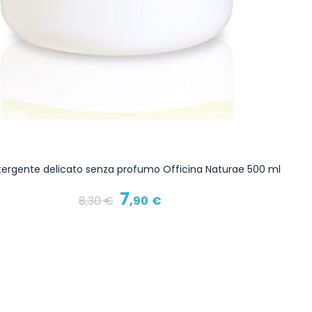
tergente delicato senza profumo Officina Naturae 500 ml
7
8
,30
€
,90
€