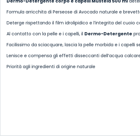
Dermo-Detergente corpo e capelli Mustela 500 ml
deter
Formula arricchita di Perseose di Avocado naturale e brevetta
Deterge rispettando il film idrolipidico e l’integrita del cuoio 
Al contatto con la pelle e i capelli, il
Dermo-Detergente
pro
Facilissimo da sciacquare, lascia la pelle morbida e i capelli se
Lenisce e compensa gli effetti disseccanti dell’acqua calcar
Priorità agli ingredienti di origine naturale