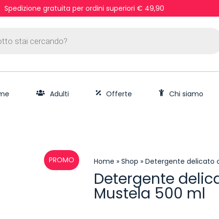
Spedizione gratuita per ordini superiori € 49,90
me
Adulti
Offerte
Chi siamo
PROMO
Home
»
Shop
»
Detergente delicato 
Detergente delica
Mustela 500 ml